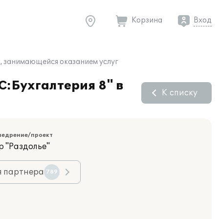
Корзина
Вход
и, занимающейся оказанием услуг
С:Бухгалтерия 8" в
К списку
недрение/проект
р "Раздолье"
я партнера
789