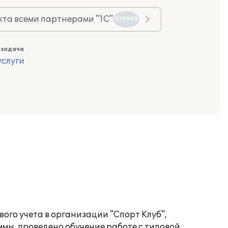
та всеми партнерами "1С"
575993
 задача
слуги
ого учета в организации "Спорт Клуб",
мы, проведено обучение работе с типовой