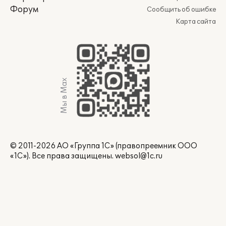
Форум
Сообщить об ошибке
Карта сайта
Мы в Max
© 2011-2026 АО «Группа 1С» (правопреемник ООО
«1С»). Все права защищены.
websol@1c.ru