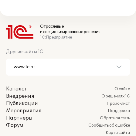
Отраслевые
и специализированные решения
1С:Предприятие
Другие сайты 1С
Каталог
О сайте
Внедрения
О решениях 1С
Публикации
Прайс-лист
Мероприятия
Поддержка
Партнеры
Обратная связь
Форум
Сообщить об ошибке
Карта сайта