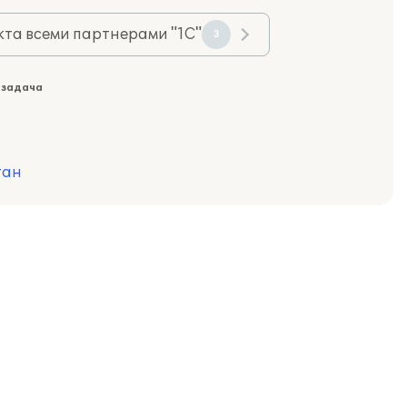
та всеми партнерами "1С"
3
 задача
тан