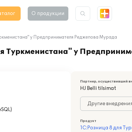
аталог
О продукции
Туркменистана" у Предпринимателя Реджепова Мурада
ля Туркменистана" у Предприни
Партнер, осуществивший в
HJ Belli tilsimat
Другие внедрени
eSQL)
Продукт
1С:Розница 8 для Ту