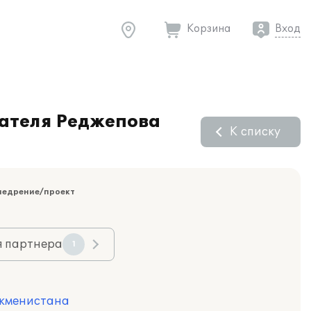
Корзина
Вход
мателя Реджепова
К списку
недрение/проект
я партнера
1
ркменистана