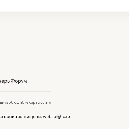
неры
Форум
ить об ошибке
Карта сайта
Все права защищены.
websol@1c.ru