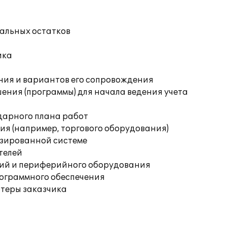
чальных остатков
ика
ния и вариантов его сопровождения
ения (программы) для начала ведения учета
дарного плана работ
я (например, торгового оборудования)
изированной системе
телей
ций и периферийного оборудования
рограммного обеспечения
ютеры заказчика