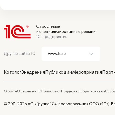
Отраслевые
и специализированные решения
1С:Предприятие
Другие сайты 1С
Каталог
Внедрения
Публикации
Мероприятия
Парт
О сайте
О решениях 1С
Прайс-лист
Поддержка
Обратная связь
Сообщ
© 2011-2026 АО «Группа 1С» (правопреемник ООО «1С»). 