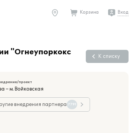
Корзина
Вход
нии "Огнеупоркокс
К списку
недрение/проект
а – м. Войковская
ругие внедрения партнера
7791