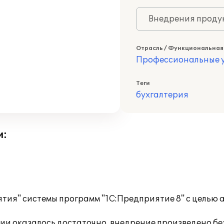
Внедрения продук
Отрасль / Функциональная
Профессиональные у
Теги
бухгалтерия
и:
тия" системы программ "1С:Предприятие 8" с целью 
и оказалось достаточно, внедрение произведено бе