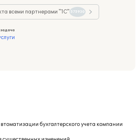
та всеми партнерами "1С"
575930
 задача
слуги
автоматизации бухгалтерского учета компании
з существенных изменений.