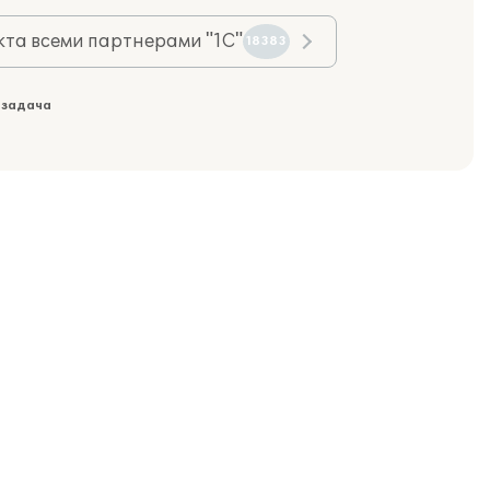
та всеми партнерами "1С"
18383
 задача