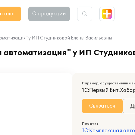
аталог
О продукции
томатизация" у ИП Студниковой Елены Васильевны
 автоматизация" у ИП Студнико
Партнер, осуществивший в
1С:Первый Бит,Хаба
Связаться
Д
Продукт
1С:Комплексная авт