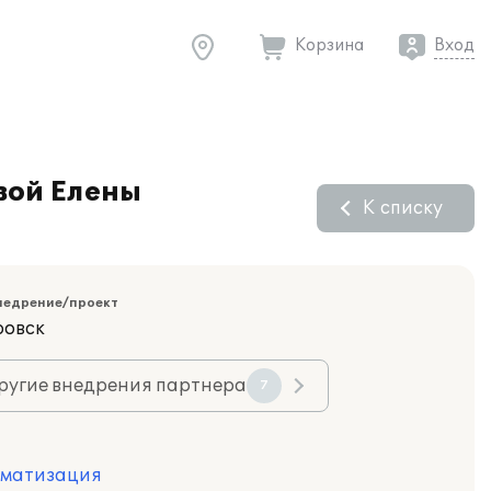
Корзина
Вход
вой Елены
К списку
недрение/проект
ровск
ругие внедрения партнера
7
оматизация