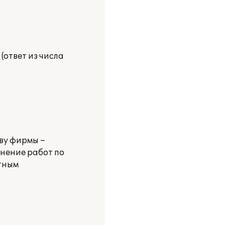
(ответ из числа
ву фирмы –
лнение работ по
тным