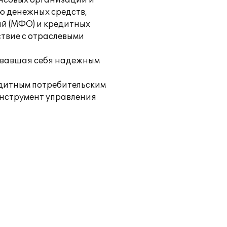
нсовых организаций и
ю денежных средств,
ий (МФО) и кредитных
ствие с отраслевыми
довавшая себя надежным
едитным потребительским
струмент управления