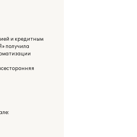
цией и кредитным
» получила
томатизации
 всесторонняя
але: