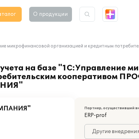
аталог
О продукции
вление микрофинансовой организацией и кредитным потреб
 учета на базе "1С:Управление 
требительским кооперативом ПР
АНИЯ"
ОМПАНИЯ"
Партнер, осуществивший в
ERP-prof
Другие внедрени