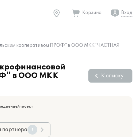
Корзина
Вход
ительским кооперативом ПРОФ" в ООО МКК "ЧАСТНАЯ
микрофинансовой
ОФ" в ООО МКК
К списку
недрение/проект
я партнера
1