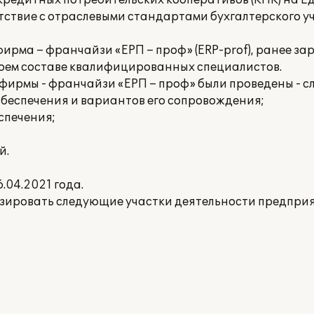
редитных потребительских кооперативов (КПК) на Ед
тствие с отраслевыми стандартами бухгалтерского уч
фирма – франчайзи «ЕРП – проф» (ERP-prof), ранее 
оем составе квалифицированных специалистов.
фирмы - франчайзи «ЕРП – проф» были проведены - 
обеспечения и вариантов его сопровождения;
спечения;
й.
04.2021 года.
зировать следующие участки деятельности предприя