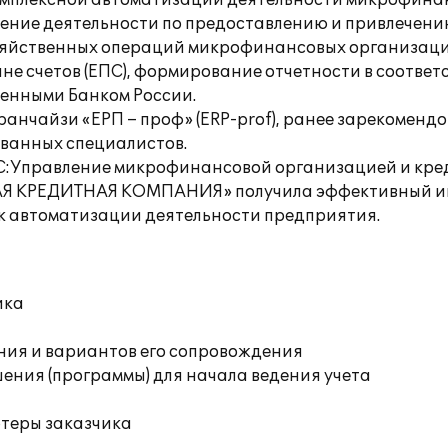
омплексной автоматизации деятельности микрофина
чение деятельности по предоставлению и привлечени
хозяйственных операций микрофинансовых организац
не счетов (ЕПС), формирование отчетности в соответ
денными Банком России.
ранчайзи «ЕРП – проф» (ERP-prof), ранее зарекомен
ванных специалистов.
1C:Управление микрофинансовой организацией и кр
Я КРЕДИТНАЯ КОМПАНИЯ» получила эффективный ин
 к автоматизации деятельности предприятия.
ика
ния и вариантов его сопровождения
ения (программы) для начала ведения учета
ютеры заказчика