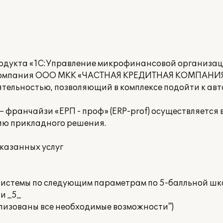
родукта «1C:Управление микрофинансовой организа
 компания ООО МКК «ЧАСТНАЯ КРЕДИТНАЯ КОМПАНИЯ
тельностью, позволяющий в комплексе подойти к ав
 франчайзи «ЕРП - проф» (ERP-prof) осуществляется
ию прикладного решения.
казанных услуг
истемы по следующим параметрам по 5-балльной шк
и _5_
ализованы все необходимые возможности")