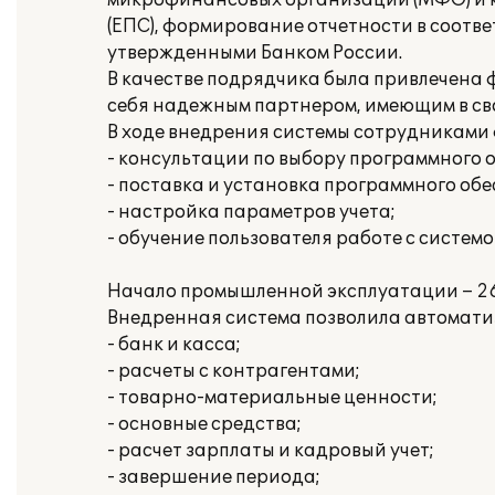
микрофинансовых организаций (МФО) и к
(ЕПС), формирование отчетности в соотве
утвержденными Банком России.
В качестве подрядчика была привлечена 
себя надежным партнером, имеющим в св
В ходе внедрения системы сотрудниками 
- консультации по выбору программного 
- поставка и установка программного обе
- настройка параметров учета;
- обучение пользователя работе с системо
Начало промышленной эксплуатации – 26.
Внедренная система позволила автомати
- банк и касса;
- расчеты с контрагентами;
- товарно-материальные ценности;
- основные средства;
- расчет зарплаты и кадровый учет;
- завершение периода;