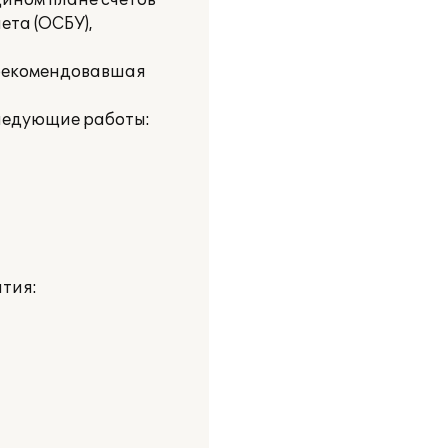
ином плане счетов
ета (ОСБУ),
зарекомендовавшая
следующие работы:
тия: