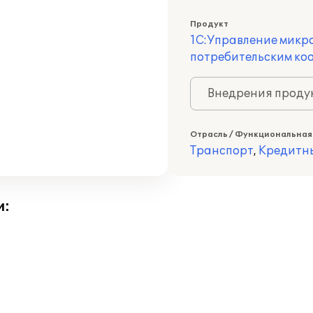
Продукт
1С:Управление микр
потребительским ко
Внедрения продук
Отрасль / Функциональная
Транспорт
,
Кредитн
и: