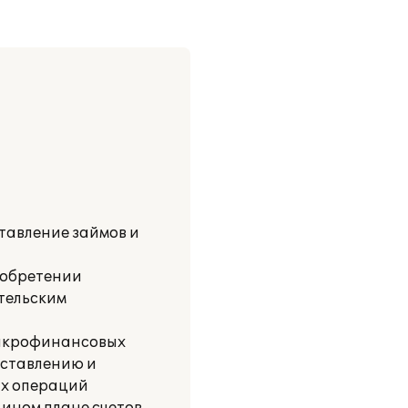
авление займов и
иобретении
тельским
микрофинансовых
оставлению и
ых операций