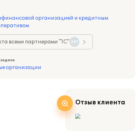
офинансовой организацией и кредитным
оперативом
та всеми партнерами "1С"
241
 задача
ые организации
Отзыв клиента