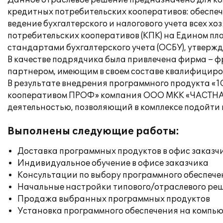
Данное отраслевое решение предназначено для к
кредитных потребительских кооперативов: обеспе
ведение бухгалтерского и налогового учета всех 
потребительских кооперативов (КПК) на Едином пла
стандартами бухгалтерского учета (ОСБУ), утверж
В качестве подрядчика была привлечена фирма – ф
партнером, имеющим в своем составе квалифициро
В результате внедрения программного продукта «
кооперативом ПРОФ» компания ООО МКК «ЧАСТНА
деятельностью, позволяющий в комплексе подойти
Выполнены следующие работы:
Доставка программных продуктов в офис заказч
Индивидуальное обучение в офисе заказчика
Консультации по выбору программного обеспече
Начальные настройки типового/отраслевого реш
Продажа выбранных программных продуктов
Установка программного обеспечения на компь