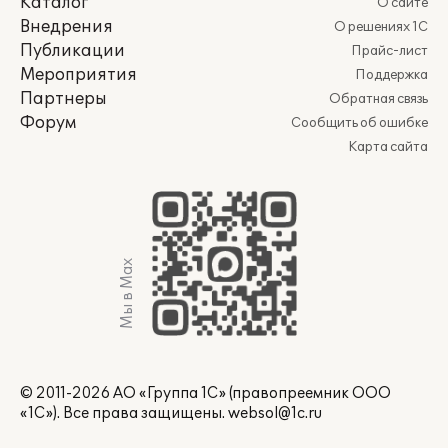
Каталог
О сайте
Внедрения
О решениях 1С
Публикации
Прайс-лист
Мероприятия
Поддержка
Партнеры
Обратная связь
Форум
Сообщить об ошибке
Карта сайта
Мы в Max
© 2011-2026 АО «Группа 1С» (правопреемник ООО
«1С»). Все права защищены.
websol@1c.ru