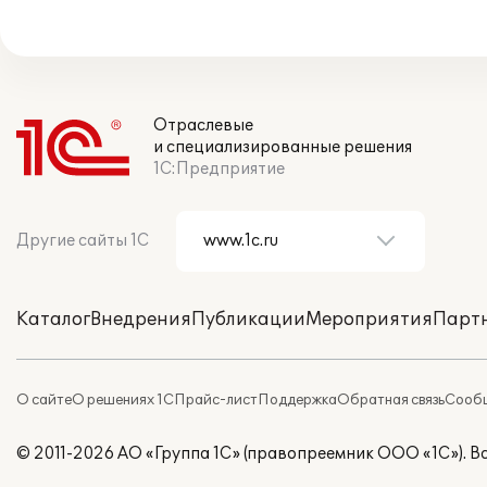
Отраслевые
и специализированные решения
1С:Предприятие
Другие сайты 1С
Каталог
Внедрения
Публикации
Мероприятия
Парт
О сайте
О решениях 1С
Прайс-лист
Поддержка
Обратная связь
Сообщ
© 2011-2026 АО «Группа 1С» (правопреемник ООО «1С»). 