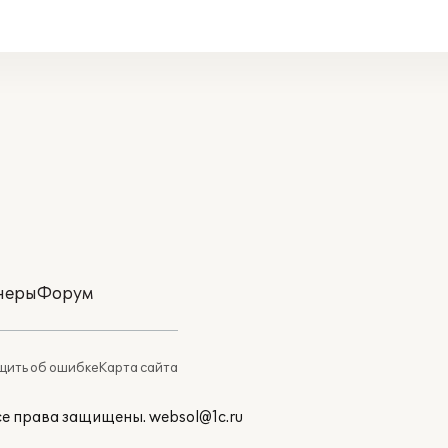
неры
Форум
ить об ошибке
Карта сайта
Все права защищены.
websol@1c.ru