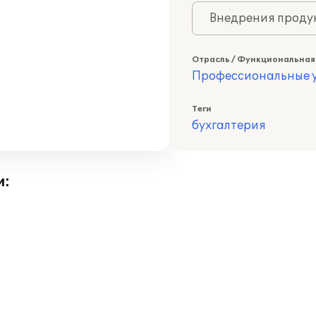
Внедрения продук
Отрасль / Функциональная
Профессиональные у
Теги
бухгалтерия
и: