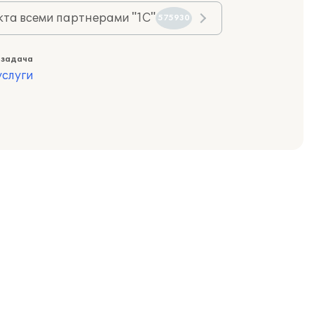
та всеми партнерами "1С"
575930
 задача
слуги