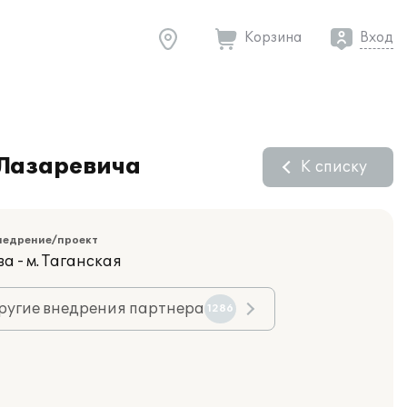
Корзина
Вход
 Лазаревича
К списку
недрение/проект
а - м. Таганская
ругие внедрения партнера
1286