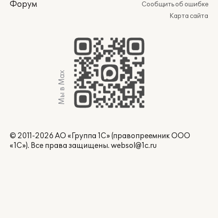
Форум
Сообщить об ошибке
Карта сайта
Мы в Max
© 2011-2026 АО «Группа 1С» (правопреемник ООО
«1С»). Все права защищены.
websol@1c.ru