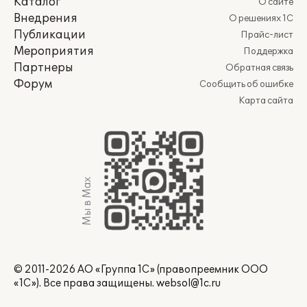
Каталог
О сайте
Внедрения
О решениях 1С
Публикации
Прайс-лист
Мероприятия
Поддержка
Партнеры
Обратная связь
Форум
Сообщить об ошибке
Карта сайта
Мы в Max
© 2011-2026 АО «Группа 1С» (правопреемник ООО
«1С»). Все права защищены.
websol@1c.ru