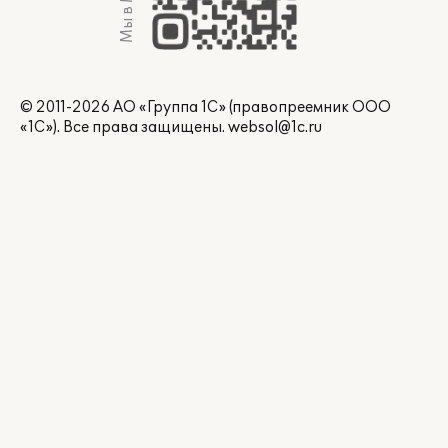
Мы в Max
© 2011-2026 АО «Группа 1С» (правопреемник ООО
«1С»). Все права защищены.
websol@1c.ru