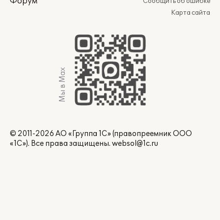
Форум
Сообщить об ошибке
Карта сайта
Мы в Max
© 2011-2026 АО «Группа 1С» (правопреемник ООО
«1С»). Все права защищены.
websol@1c.ru