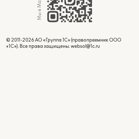
Мы в Max
© 2011-2026 АО «Группа 1С» (правопреемник ООО
«1С»). Все права защищены.
websol@1c.ru