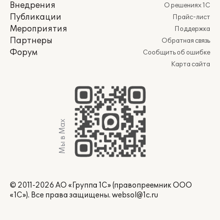
Внедрения
О решениях 1С
Публикации
Прайс-лист
Мероприятия
Поддержка
Партнеры
Обратная связь
Форум
Сообщить об ошибке
Карта сайта
Мы в Max
© 2011-2026 АО «Группа 1С» (правопреемник ООО
«1С»). Все права защищены.
websol@1c.ru