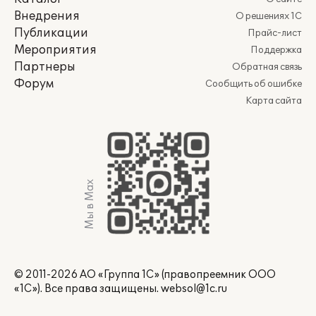
Внедрения
О решениях 1С
Публикации
Прайс-лист
Мероприятия
Поддержка
Партнеры
Обратная связь
Форум
Сообщить об ошибке
Карта сайта
Мы в Max
© 2011-2026 АО «Группа 1С» (правопреемник ООО
«1С»). Все права защищены.
websol@1c.ru