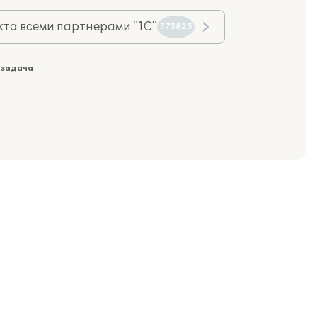
та всеми партнерами "1С"
575825
 задача