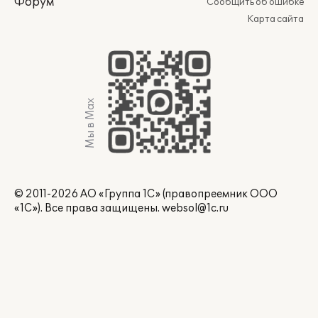
Форум
Сообщить об ошибке
Карта сайта
Мы в Max
© 2011-2026 АО «Группа 1С» (правопреемник ООО
«1С»). Все права защищены.
websol@1c.ru