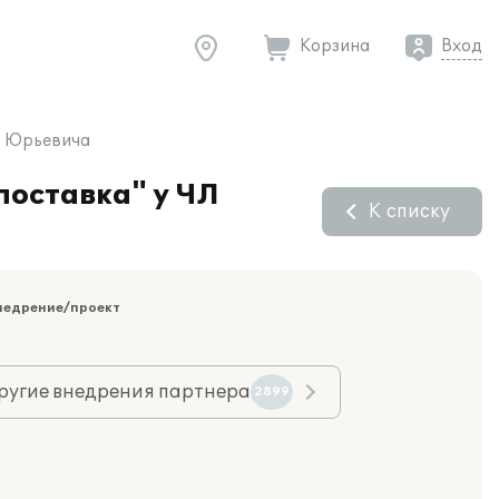
Корзина
Вход
ты Юрьевича
поставка" у ЧЛ
К списку
недрение/проект
ругие внедрения партнера
2899