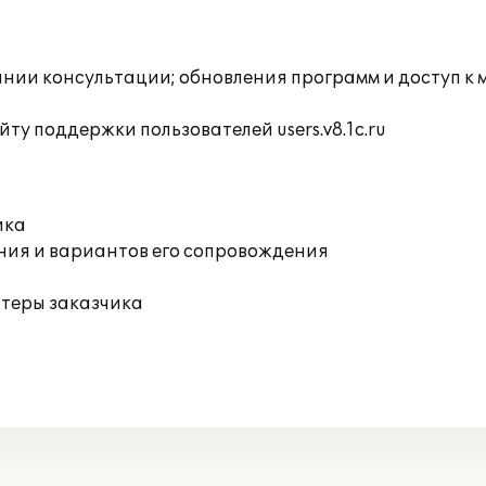
инии консультации; обновления программ и доступ к
ту поддержки пользователей users.v8.1c.ru
ика
ния и вариантов его сопровождения
ютеры заказчика