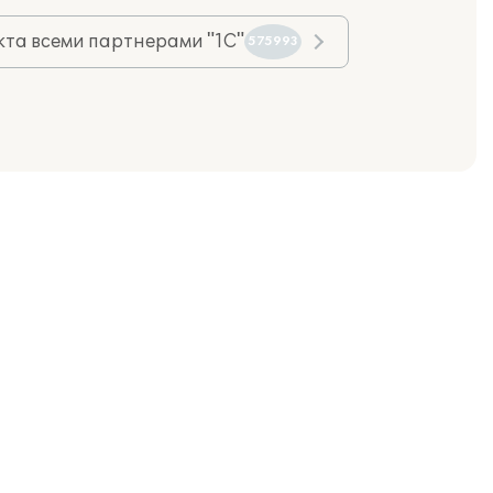
та всеми партнерами "1С"
575993