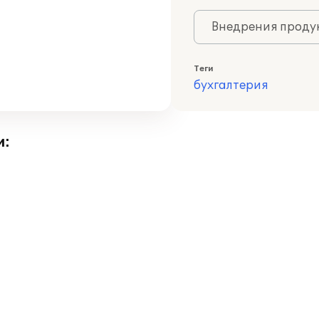
Внедрения продук
Теги
бухгалтерия
и: