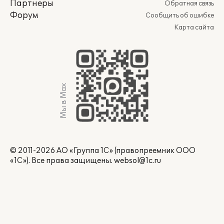
Партнеры
Обратная связь
Форум
Сообщить об ошибке
Карта сайта
Мы в Max
© 2011-2026 АО «Группа 1С» (правопреемник ООО
«1С»). Все права защищены.
websol@1c.ru