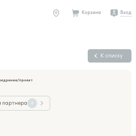
Корзина
Вход
К списку
недрение/проект
я партнера
2