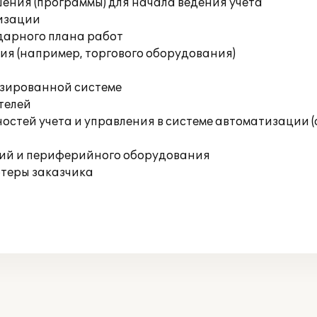
ения (программы) для начала ведения учета
изации
дарного плана работ
я (например, торгового оборудования)
изированной системе
телей
остей учета и управления в системе автоматизации 
ций и периферийного оборудования
ютеры заказчика