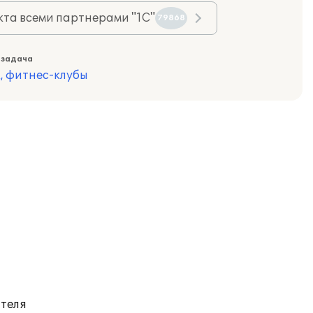
та всеми партнерами "1С"
79868
 задача
, фитнес-клубы
ателя