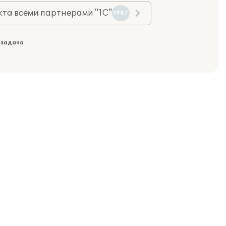
та всеми партнерами "1С"
1987
 задача