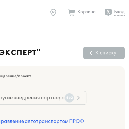
Корзина
Вход
"ЭКСПЕРТ"
К списку
недрение/проект
ругие внедрения партнера
462
Управление автотранспортом ПРОФ