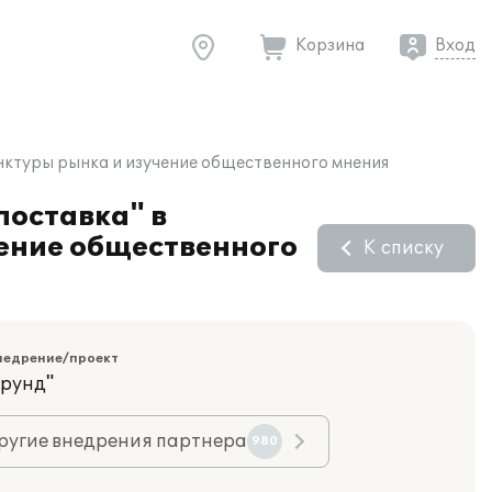
Корзина
Вход
юнктуры рынка и изучение общественного мнения
поставка" в
ение общественного
К списку
недрение/проект
орунд"
ругие внедрения партнера
980