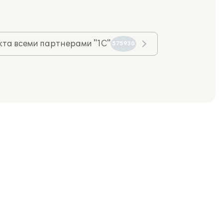
та всеми партнерами "1С"
575930