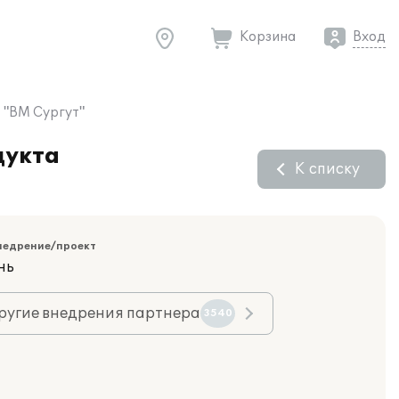
Корзина
Вход
 "ВМ Сургут"
дукта
К списку
недрение/проект
нь
ругие внедрения партнера
3540