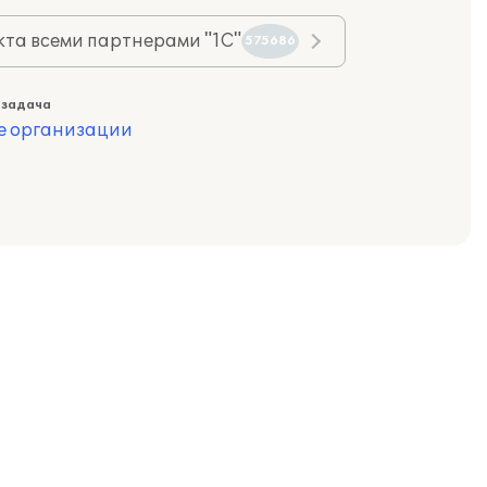
та всеми партнерами "1С"
575686
 задача
е организации