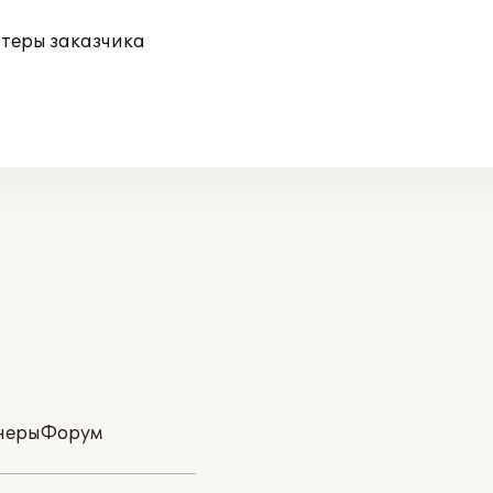
ютеры заказчика
неры
Форум