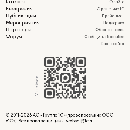
Каталог
О сайте
Внедрения
О решениях 1С
Публикации
Прайс-лист
Мероприятия
Поддержка
Партнеры
Обратная связь
Форум
Сообщить об ошибке
Карта сайта
Мы в Max
© 2011-2026 АО «Группа 1С» (правопреемник ООО
«1С»). Все права защищены.
websol@1c.ru