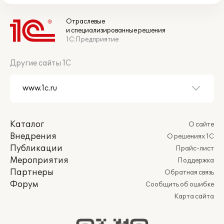
Отраслевые
и специализированные решения
1С:Предприятие
Другие сайты 1С
Каталог
О сайте
Внедрения
О решениях 1С
Публикации
Прайс-лист
Мероприятия
Поддержка
Партнеры
Обратная связь
Форум
Сообщить об ошибке
Карта сайта