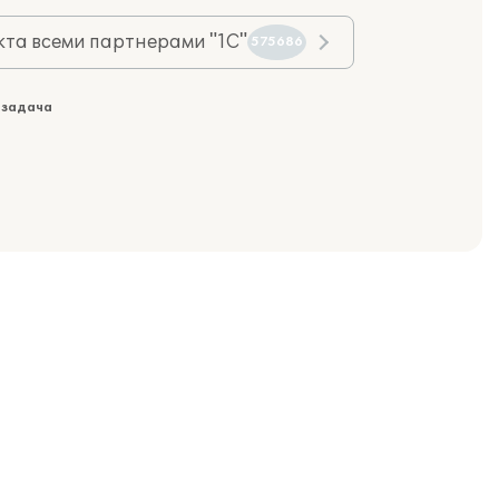
та всеми партнерами "1С"
575686
 задача