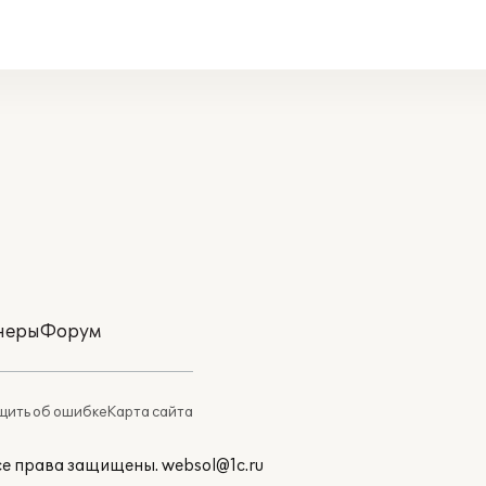
неры
Форум
ить об ошибке
Карта сайта
Все права защищены.
websol@1c.ru