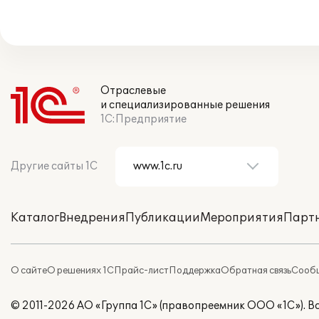
Отраслевые
и специализированные решения
1С:Предприятие
Другие сайты 1С
Каталог
Внедрения
Публикации
Мероприятия
Парт
О сайте
О решениях 1С
Прайс-лист
Поддержка
Обратная связь
Сообщ
© 2011-2026 АО «Группа 1С» (правопреемник ООО «1С»). 