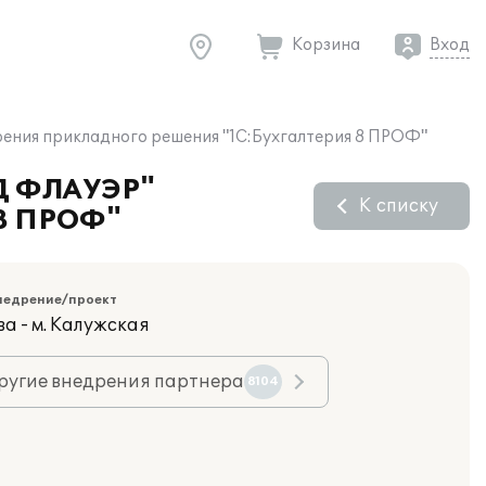
Корзина
Вход
ения прикладного решения "1С:Бухгалтерия 8 ПРОФ"
НД ФЛАУЭР"
К списку
 8 ПРОФ"
недрение/проект
а - м. Калужская
ругие внедрения партнера
8104