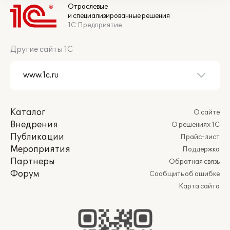
Отраслевые
и специализированные решения
1С:Предприятие
Другие сайты 1С
Каталог
О сайте
Внедрения
О решениях 1С
Публикации
Прайс-лист
Мероприятия
Поддержка
Партнеры
Обратная связь
Форум
Сообщить об ошибке
Карта сайта