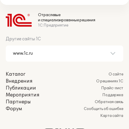
Отраслевые
и специализированные решения
1С:Предприятие
Другие сайты 1С
Каталог
О сайте
Внедрения
О решениях 1С
Публикации
Прайс-лист
Мероприятия
Поддержка
Партнеры
Обратная связь
Форум
Сообщить об ошибке
Карта сайта