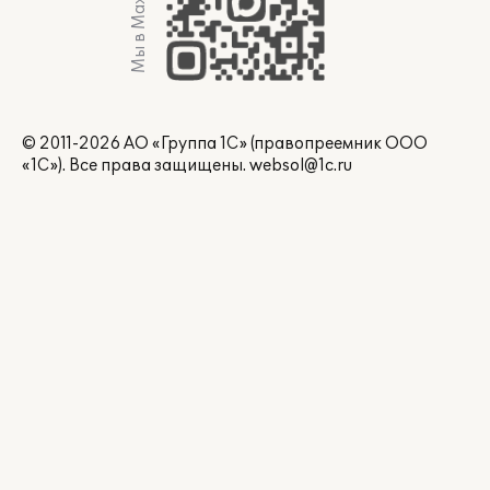
Мы в Max
© 2011-2026 АО «Группа 1С» (правопреемник ООО
«1С»). Все права защищены.
websol@1c.ru