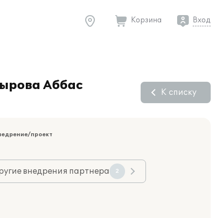
Корзина
Вход
дырова Аббас
К списку
недрение/проект
ругие внедрения партнера
2