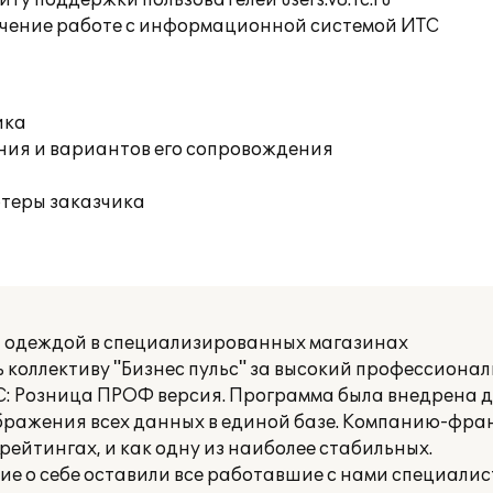
ту поддержки пользователей users.v8.1c.ru
учение работе с информационной системой ИТС
ика
ния и вариантов его сопровождения
ютеры заказчика
я одеждой в специализированных магазинах
коллективу "Бизнес пульс" за высокий профессионал
С: Розница ПРОФ версия. Программа была внедрена 
бражения всех данных в единой базе. Компанию-фра
 рейтингах, и как одну из наиболее стабильных.
ие о себе оставили все работавшие с нами специалис