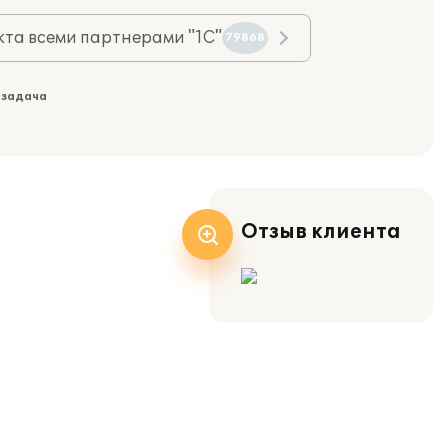
та всеми партнерами "1С"
79868
 задача
Отзыв клиента