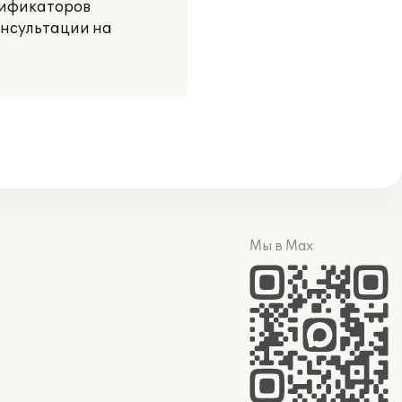
сификаторов
онсультации на
Мы в Max