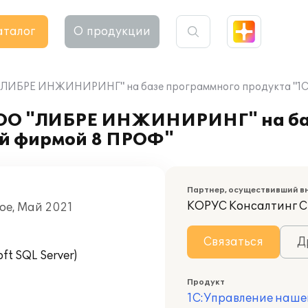
аталог
О продукции
"ЛИБРЕ ИНЖИНИРИНГ" на базе программного продукта "1С
ООО "ЛИБРЕ ИНЖИНИРИНГ" на ба
ей фирмой 8 ПРОФ"
Партнер, осуществивший в
КОРУС Консалтинг 
ное, Май 2021
Связаться
Д
t SQL Server)
Продукт
1С:Управление наше