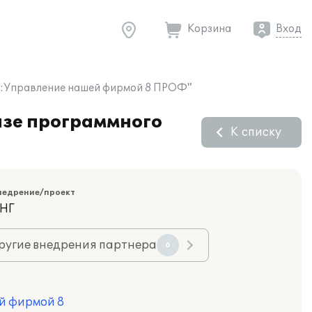
Корзина
Вход
:Управление нашей фирмой 8 ПРОФ"
зе программного
К списку
недрение/проект
СНГ
ругие внедрения партнера
6
й фирмой 8