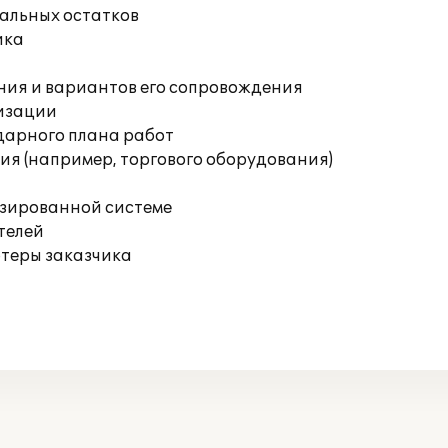
чальных остатков
ика
ния и вариантов его сопровождения
изации
дарного плана работ
я (например, торгового оборудования)
изированной системе
телей
ютеры заказчика