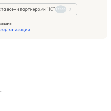
та всеми партнерами "1С"
29606
 задача
е организации
"