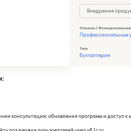
Внедрения продук
Отрасль / Функциональная
Профессиональные у
Теги
бухгалтерия
и:
инии консультации; обновления программ и доступ к
ту поддержки пользователей users.v8.1c.ru