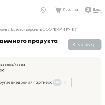
Корзина
Вход
терия 8. Базовая версия" в ООО "ВИМ-ГРУПП"
раммного продукта
К списку
недрение/проект
ара
ругие внедрения партнера
4763