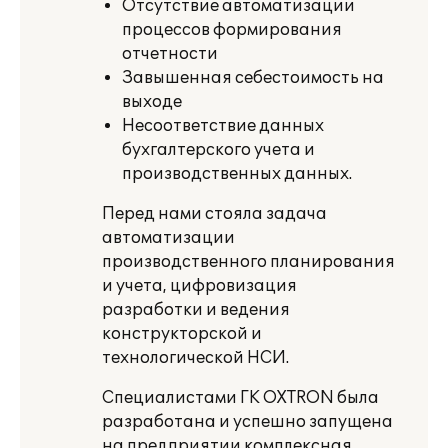
Отсутствие автоматизации
процессов формирования
отчетности
Завышенная себестоимость на
выходе
Несоответствие д
анны
х
бухгалтерского учета и
производственны
х
данны
х
.
Перед нами стояла задача
автоматизации
производственного планирования
и учета, цифровизация
разработки и ведения
конструкторской и
технологической НСИ.
Специалистами ГК
OXTRON
была
разработана и успешно запущена
на предприятии комплексная