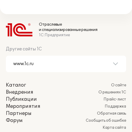
Отраслевые
и специализированные решения
1С:Предприятие
Другие сайты 1С
Каталог
О сайте
Внедрения
О решениях 1С
Публикации
Прайс-лист
Мероприятия
Поддержка
Партнеры
Обратная связь
Форум
Сообщить об ошибке
Карта сайта