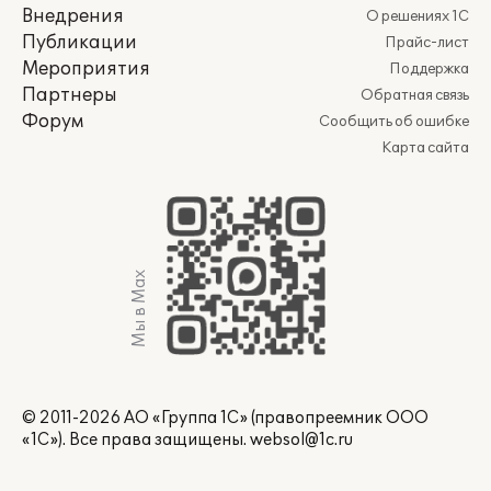
Внедрения
О решениях 1С
Публикации
Прайс-лист
Мероприятия
Поддержка
Партнеры
Обратная связь
Форум
Сообщить об ошибке
Карта сайта
Мы в Max
© 2011-2026 АО «Группа 1С» (правопреемник ООО
«1С»). Все права защищены.
websol@1c.ru