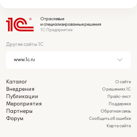
Отраслевые
и специализированные решения
1С:Предприятие
Другие сайты 1С
Каталог
О сайте
Внедрения
О решениях 1С
Публикации
Прайс-лист
Мероприятия
Поддержка
Партнеры
Обратная связь
Форум
Сообщить об ошибке
Карта сайта