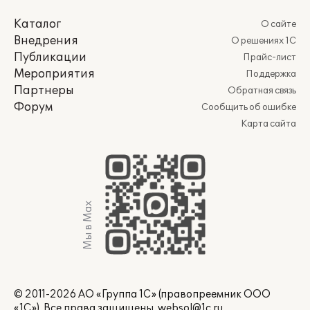
Каталог
О сайте
Внедрения
О решениях 1С
Публикации
Прайс-лист
Мероприятия
Поддержка
Партнеры
Обратная связь
Форум
Сообщить об ошибке
Карта сайта
Мы в Max
© 2011-2026 АО «Группа 1С» (правопреемник ООО
«1С»). Все права защищены.
websol@1c.ru