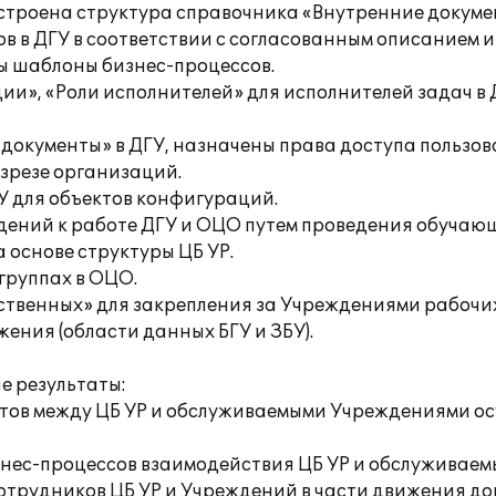
астроена структура справочника «Внутренние докум
в в ДГУ в соответствии с согласованным описанием и
ны шаблоны бизнес-процессов.
и», «Роли исполнителей» для исполнителей задач в 
 документы» в ДГУ, назначены права доступа пользов
азрезе организаций.
ГУ для объектов конфигураций.
ждений к работе ДГУ и ОЦО путем проведения обучаю
 основе структуры ЦБ УР.
 группах в ОЦО.
ственных» для закрепления за Учреждениями рабочих
ния (области данных БГУ и ЗБУ).
е результаты:
тов между ЦБ УР и обслуживаемыми Учреждениями ос
знес-процессов взаимодействия ЦБ УР и обслуживаем
трудников ЦБ УР и Учреждений в части движения док