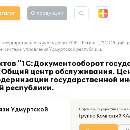
аталог
О продукции
государственного учреждения КОРП Регион" , "1С:Общий ц
й системы управления Удмуртской республики.
тов "1С:Документооборот госуд
С:Общий центр обслуживания. Ц
модернизации государственной 
й республики.
язи Удмуртской
Партнер, осуществивший в
Группа Компаний К