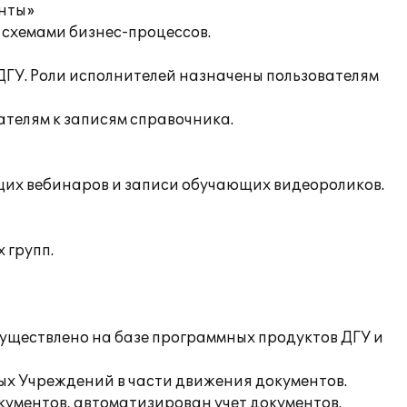
енты»
 схемами бизнес-процессов.
ДГУ. Роли исполнителей назначены пользователям
ателям к записям справочника.
щих вебинаров и записи обучающих видеороликов.
 групп.
уществлено на базе программных продуктов ДГУ и
ых Учреждений в части движения документов.
ументов, автоматизирован учет документов.