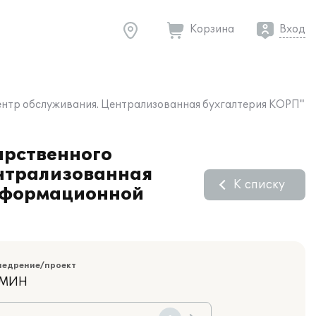
Корзина
Вход
ентр обслуживания. Централизованная бухгалтерия КОРП"
арственного
ентрализованная
К списку
информационной
недрение/проект
АМИН