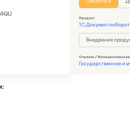
Связаться
Д
eSQL)
Продукт
1С:Документооборот
Внедрения продук
Отрасль / Функциональная
Государственное и 
и: