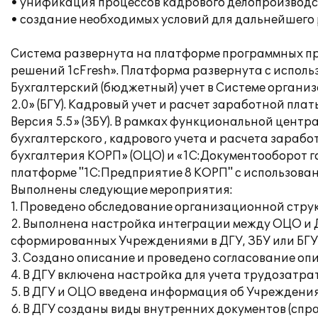
• унификация процессов кадрового делопроизводс
• создание необходимых условий для дальнейшего
Система развернута на платформе программных пр
решений 1cFresh». Платформа развернута с использ
Бухгалтерский (бюджетный) учет в Системе органи
2.0» (БГУ). Кадровый учет и расчет заработной п
Версия 5.5» (ЗБУ). В рамках функциональной цент
бухгалтерского , кадрового учета и расчета зар
бухгалтерия КОРП» (ОЦО) и «1С:Документооборот г
платформе "1С:Предприятие 8 КОРП" с использова
Выполнены следующие мероприятия:
1. Проведено обследование организационной струк
2. Выполнена настройка интеграции между ОЦО и ДГ
сформированных Учреждениями в ДГУ, ЗБУ или БГУ
3. Создано описание и проведено согласование оп
4. В ДГУ включена настройка для учета трудозатра
5. В ДГУ и ОЦО введена информация об Учреждения
6. В ДГУ созданы виды внутренних документов (спр