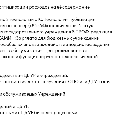
оптимизации расходов на её содержание.
ой технологии «1С: Технология публикация
на сервер (х86-64)» в количестве 15 штук.
рия государственного учреждения 8 ПРОФ, редакция
1С-КАМИН:Зарплата для бюджетных учреждений.
ктом обеспечено взаимодействие подсистем ведения
 центр обслуживания. Централизованная
изована и функционирует на технологической
одействия ЦБ УР и учреждений.
я автоматического получения в ОЦО или ДГУ задач,
 и обслуживаемых Учреждений.
ений и ЦБ УР.
ванными с ЦБ УР бизнес-процессами.