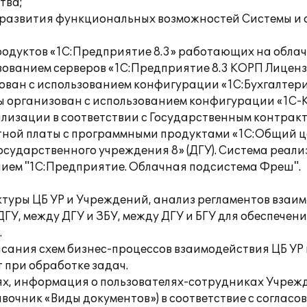
тва;
 развития функциональных возможностей Системы и 
одуктов «1С:Предприятие 8.3» работающих на облачн
ованием серверов «1С:Предприятие 8.3 КОРП Лицензия 
зован с использованием конфигурации «1С:Бухгалте
латы организован с использованием конфигурации «
рализации в соответствии с Государственным контра
аботной платы с программными продуктами «1С:Общий
осударственного учреждения 8» (ДГУ). Система реал
нием "1С:Предприятие. Облачная подсистема Фреш".
туры ЦБ УР и Учреждений, анализ регламентов взаим
У, между ДГУ и ЗБУ, между ДГУ и БГУ для обеспечени
.
исания схем бизнес-процессов взаимодействия ЦБ УР
т при обработке задач.
х, информация о пользователях-сотрудниках Учрежд
авочник «Виды документов») в соответствие с согласо