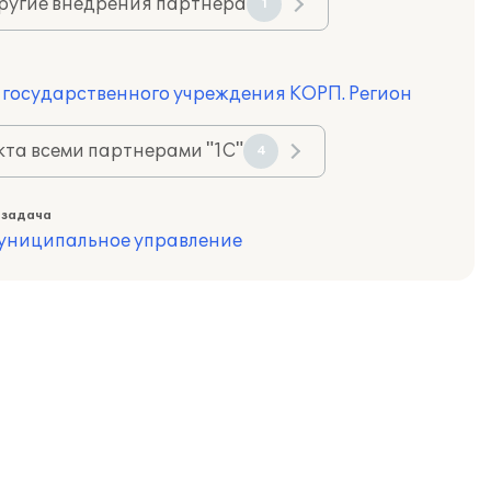
ругие внедрения партнера
1
 государственного учреждения КОРП. Регион
та всеми партнерами "1С"
4
 задача
муниципальное управление