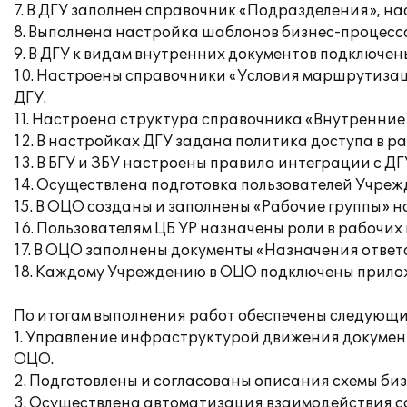
7. В ДГУ заполнен справочник «Подразделения», н
8. Выполнена настройка шаблонов бизнес-процессо
9. В ДГУ к видам внутренних документов подключе
10. Настроены справочники «Условия маршрутизаци
ДГУ.
11. Настроена структура справочника «Внутренние
12. В настройках ДГУ задана политика доступа в р
13. В БГУ и ЗБУ настроены правила интеграции с Д
14. Осуществлена подготовка пользователей Учре
15. В ОЦО созданы и заполнены «Рабочие группы» на
16. Пользователям ЦБ УР назначены роли в рабочих
17. В ОЦО заполнены документы «Назначения ответ
18. Каждому Учреждению в ОЦО подключены приложе
По итогам выполнения работ обеспечены следующи
1. Управление инфраструктурой движения докумен
ОЦО.
2. Подготовлены и согласованы описания схемы би
3. Осуществлена автоматизация взаимодействия со