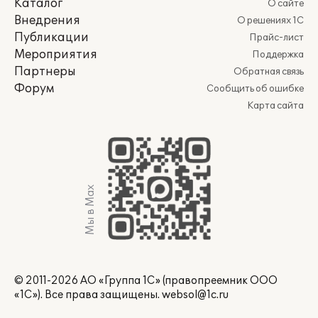
Каталог
О сайте
Внедрения
О решениях 1С
Публикации
Прайс-лист
Мероприятия
Поддержка
Партнеры
Обратная связь
Форум
Сообщить об ошибке
Карта сайта
Мы в Max
© 2011-2026 АО «Группа 1С» (правопреемник ООО
«1С»). Все права защищены.
websol@1c.ru