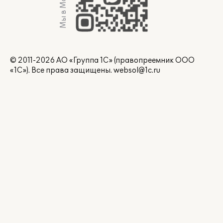
Мы в Max
© 2011-2026 АО «Группа 1С» (правопреемник ООО
«1С»). Все права защищены.
websol@1c.ru