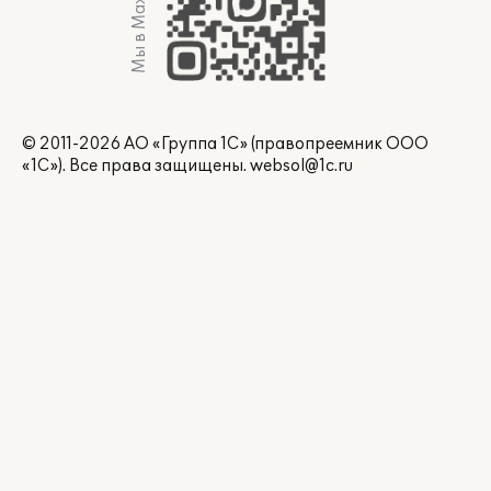
Мы в Max
© 2011-2026 АО «Группа 1С» (правопреемник ООО
«1С»). Все права защищены.
websol@1c.ru