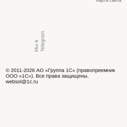
Карта сайта
m
М
ы
в
T
e
l
e
g
r
a
© 2011-2026 АО «Группа 1С» (правопреемник
ООО «1С»). Все права защищены.
websol@1c.ru