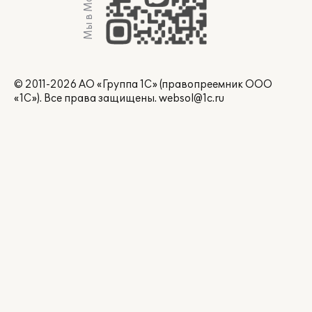
Мы в Max
© 2011-2026 АО «Группа 1С» (правопреемник ООО
«1С»). Все права защищены.
websol@1c.ru