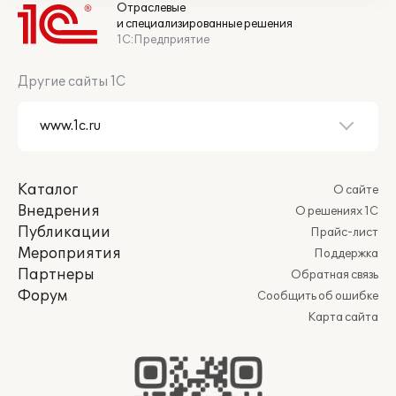
Отраслевые
и специализированные решения
1С:Предприятие
Другие сайты 1С
Каталог
О сайте
Внедрения
О решениях 1С
Публикации
Прайс-лист
Мероприятия
Поддержка
Партнеры
Обратная связь
Форум
Сообщить об ошибке
Карта сайта