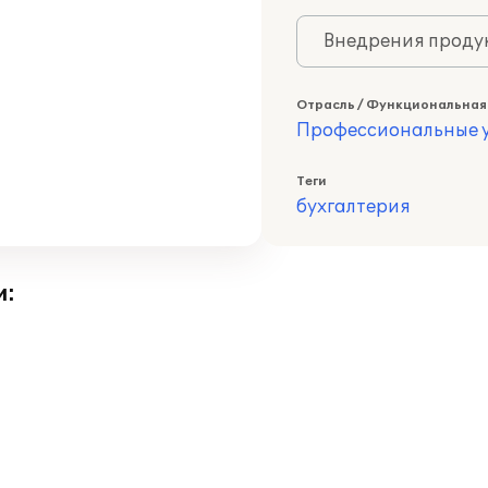
Внедрения продук
Отрасль / Функциональная
Профессиональные у
Теги
бухгалтерия
и: