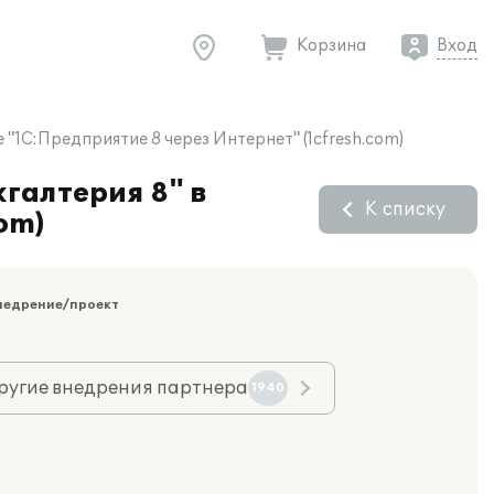
Корзина
Вход
"1С:Предприятие 8 через Интернет" (1cfresh.com)
галтерия 8" в
К списку
om)
недрение/проект
ругие внедрения партнера
1940