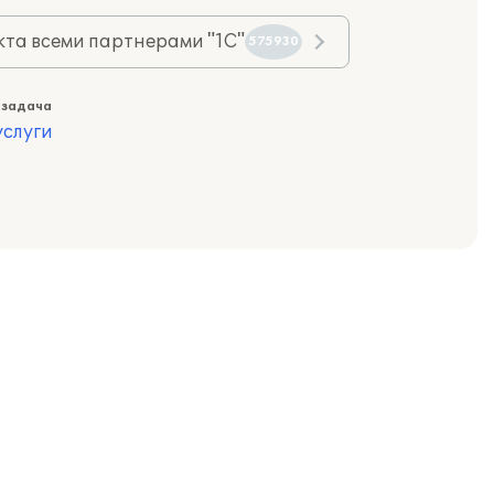
та всеми партнерами "1С"
575930
 задача
слуги