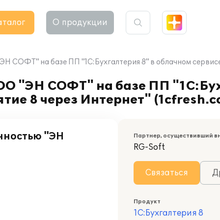
аталог
О продукции
 СОФТ" на базе ПП "1С:Бухгалтерия 8" в облачном сервисе 
О "ЭН СОФТ" на базе ПП "1С:Бух
ие 8 через Интернет" (1cfresh.c
нностью "ЭН
Партнер, осуществивший в
RG-Soft
Связаться
Д
Продукт
1С:Бухгалтерия 8