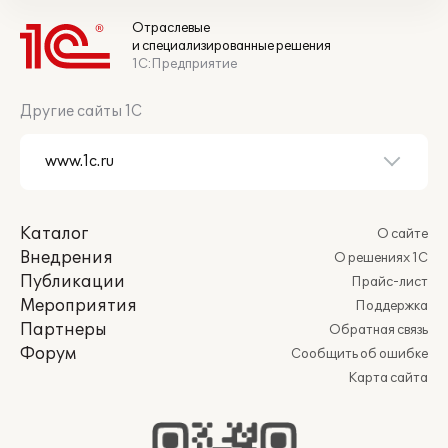
Отраслевые
и специализированные решения
1С:Предприятие
Другие сайты 1С
Каталог
О сайте
Внедрения
О решениях 1С
Публикации
Прайс-лист
Мероприятия
Поддержка
Партнеры
Обратная связь
Форум
Сообщить об ошибке
Карта сайта