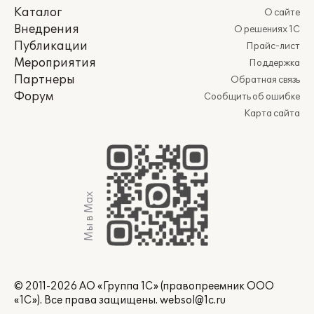
Каталог
О сайте
Внедрения
О решениях 1С
Публикации
Прайс-лист
Мероприятия
Поддержка
Партнеры
Обратная связь
Форум
Сообщить об ошибке
Карта сайта
Мы в Max
© 2011-2026 АО «Группа 1С» (правопреемник ООО
«1С»). Все права защищены.
websol@1c.ru