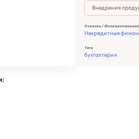
Внедрения продук
Отрасль / Функциональная
Некредитные финан
Теги
бухгалтерия
и: