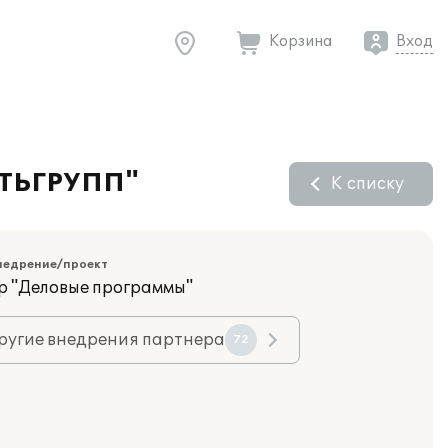
Корзина
Вход
СТЬГРУПП"
К списку
недрение/проект
р "Деловые программы"
ругие внедрения партнера
72