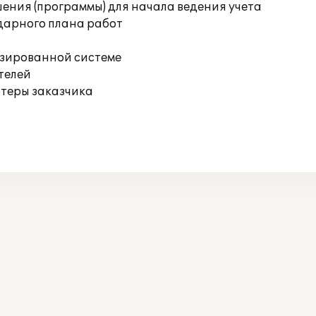
ения (программы) для начала ведения учета
дарного плана работ
изированной системе
телей
ютеры заказчика