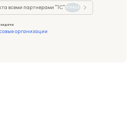
та всеми партнерами "1С"
575825
 задача
совые организации