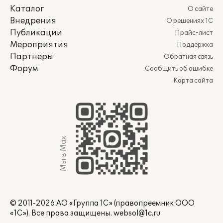
Каталог
О сайте
Внедрения
О решениях 1С
Публикации
Прайс-лист
Мероприятия
Поддержка
Партнеры
Обратная связь
Форум
Сообщить об ошибке
Карта сайта
Мы в Max
© 2011-2026 АО «Группа 1С» (правопреемник ООО
«1С»). Все права защищены.
websol@1c.ru